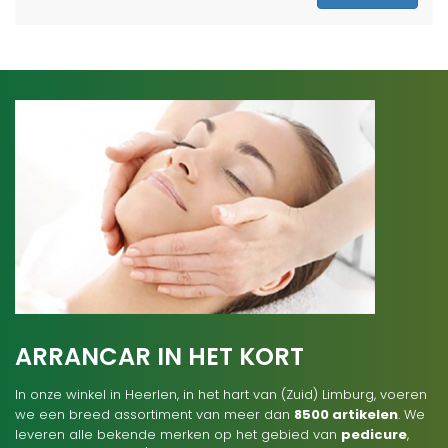
ARRANCAR IN HET KORT
In onze winkel in Heerlen, in het hart van (Zuid) Limburg, voeren
we een breed assortiment van meer dan
8500 artikelen
. We
leveren alle bekende merken op het gebied van
pedicure
,