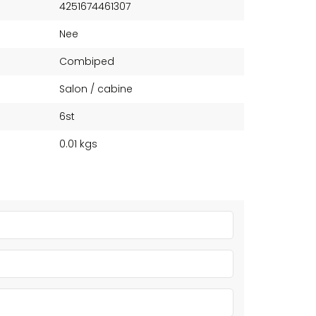
4251674461307
Nee
Combiped
Salon / cabine
6st
0.01 kgs