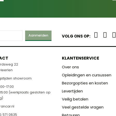
Aanmelden
VOLG ONS OP:
ACT
KLANTENSERVICE
ardsweg 22
Over ons
 Heerlen
Opleidingen en cursussen
stijden showroom
Bezorgopties en kosten
00-17:00
Levertijden
-15:00 (werkplaats gesloten op
g)
Veilig betalen
rancar.nl
Veel gestelde vragen
5 571 0835
Retouren