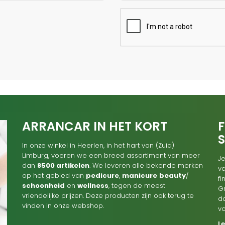
ARRANCAR IN HET KORT
F
In onze winkel in Heerlen, in het hart van (Zuid)
Limburg, voeren we een breed assortiment van meer
Je
dan
8500 artikelen
. We leveren alle bekende merken
va
op het gebied van
pedicure
,
manicure
beauty
/
f
schoonheid
en
wellness
, tegen de meest
G
vriendelijke prijzen. Deze producten zijn ook terug te
d
vinden in onze webshop.
v
L