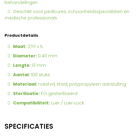
behandelingen
Geschikt voor pedicures, schoonheidsspecialisten en
medische professionals
Productdetails
Maat:
27G x ½
Diameter:
0.40 mm
Lengte:
13 mm
Aantal:
100 stuks
Materiaal:
roestvrij staal, polypropyleen aansluiting
Sterilisatie:
EO‑gesteriliseerd
Compatibiliteit:
Luer / Luer‑Lock
SPECIFICATIES