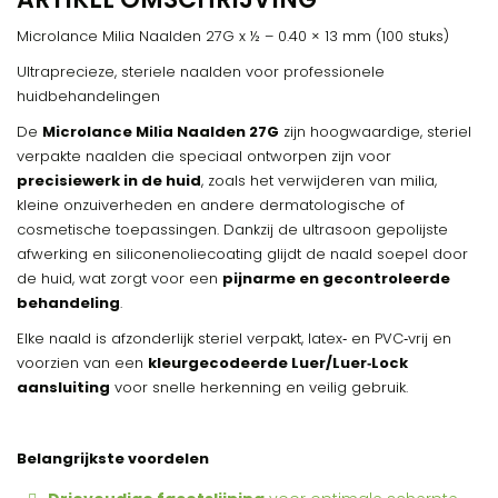
Microlance Milia Naalden 27G x ½ – 0.40 × 13 mm (100 stuks)
Ultraprecieze, steriele naalden voor professionele
huidbehandelingen
De
Microlance Milia Naalden 27G
zijn hoogwaardige, steriel
verpakte naalden die speciaal ontworpen zijn voor
precisiewerk in de huid
, zoals het verwijderen van milia,
kleine onzuiverheden en andere dermatologische of
cosmetische toepassingen. Dankzij de ultrasoon gepolijste
afwerking en siliconenoliecoating glijdt de naald soepel door
de huid, wat zorgt voor een
pijnarme en gecontroleerde
behandeling
.
Elke naald is afzonderlijk steriel verpakt, latex‑ en PVC‑vrij en
voorzien van een
kleurgecodeerde Luer/Luer‑Lock
aansluiting
voor snelle herkenning en veilig gebruik.
Belangrijkste voordelen