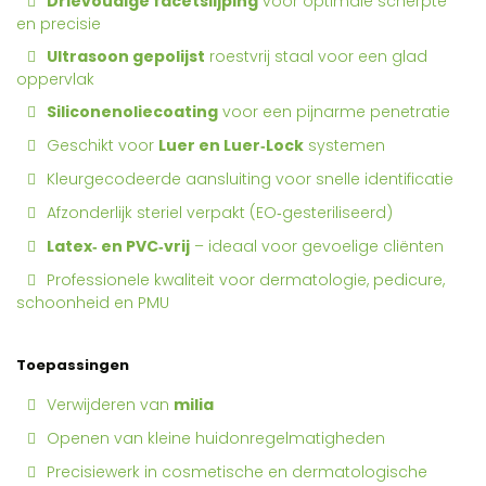
Drievoudige facetslijping
voor optimale scherpte
en precisie
Ultrasoon gepolijst
roestvrij staal voor een glad
oppervlak
Siliconenoliecoating
voor een pijnarme penetratie
Geschikt voor
Luer en Luer‑Lock
systemen
Kleurgecodeerde aansluiting voor snelle identificatie
Afzonderlijk steriel verpakt (EO‑gesteriliseerd)
Latex‑ en PVC‑vrij
– ideaal voor gevoelige cliënten
Professionele kwaliteit voor dermatologie, pedicure,
schoonheid en PMU
Toepassingen
Verwijderen van
milia
Openen van kleine huidonregelmatigheden
Precisiewerk in cosmetische en dermatologische