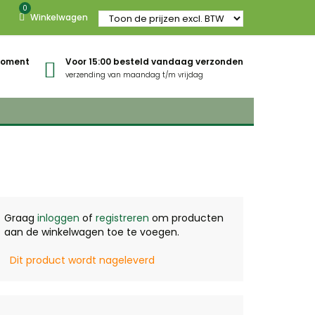
0
Winkelwagen
gmoment
Voor 15:00 besteld vandaag verzonden
verzending van maandag t/m vrijdag
Graag
inloggen
of
registreren
om producten
aan de winkelwagen toe te voegen.
Dit product wordt nageleverd