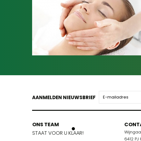
AANMELDEN NIEUWSBRIEF
ONS TEAM
ONS TEA
CONT
Wijnga
!
STAAT VOOR U KLAAR!
STAAT VOO
6412 PJ