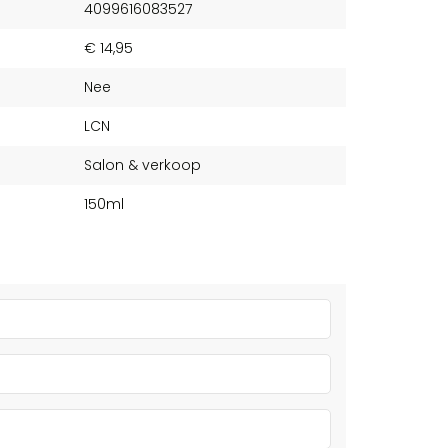
4099616083527
€ 14,95
Nee
LCN
Salon & verkoop
150ml