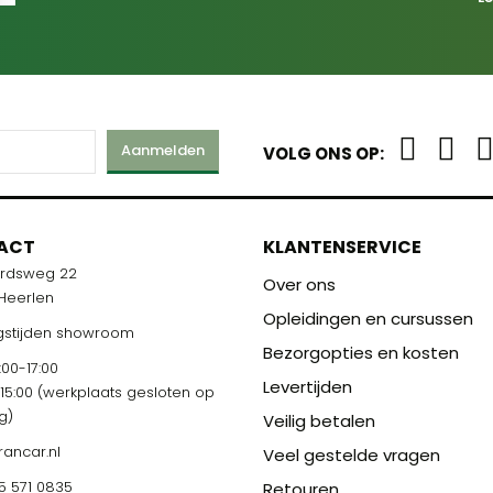
Aanmelden
VOLG ONS OP:
ACT
KLANTENSERVICE
ardsweg 22
Over ons
 Heerlen
Opleidingen en cursussen
stijden showroom
Bezorgopties en kosten
00-17:00
Levertijden
-15:00 (werkplaats gesloten op
g)
Veilig betalen
rancar.nl
Veel gestelde vragen
5 571 0835
Retouren