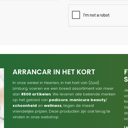
ARRANCAR IN HET KORT
F
In onze winkel in Heerlen, in het hart van (Zuid)
Limburg, voeren we een breed assortiment van meer
Je
dan
8500 artikelen
. We leveren alle bekende merken
va
op het gebied van
pedicure
,
manicure
beauty
/
f
schoonheid
en
wellness
, tegen de meest
G
vriendelijke prijzen. Deze producten zijn ook terug te
d
vinden in onze webshop.
v
L