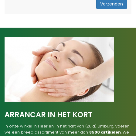
Verzenden
ARRANCAR IN HET KORT
In onze winkel in Heerlen, in het hart van (Zuid) Limburg, voeren
we een breed assortiment van meer dan
8500 artikelen
. We