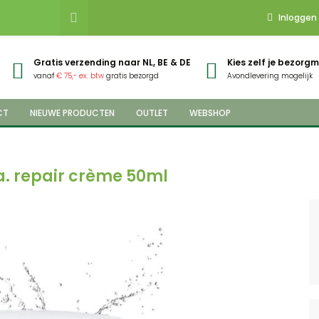
Inloggen
Gratis verzending naar NL, BE & DE
Kies zelf je bezor
vanaf
€ 75,- ex. btw
gratis bezorgd
Avondlevering mogelijk
CT
NIEUWE PRODUCTEN
OUTLET
WEBSHOP
a. repair crème 50ml