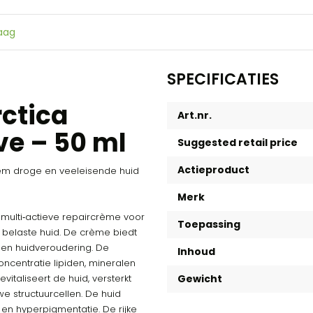
raag
SPECIFICATIES
rctica
Art.nr.
ve – 50 ml
Suggested retail price
Actieproduct
reem droge en veeleisende huid
Merk
, multi‑actieve repaircrème voor
Toepassing
 belaste huid. De crème biedt
gen huidveroudering. De
Inhoud
oncentratie lipiden, mineralen
taliseert de huid, versterkt
Gewicht
e structuurcellen. De huid
en hyperpigmentatie. De rijke