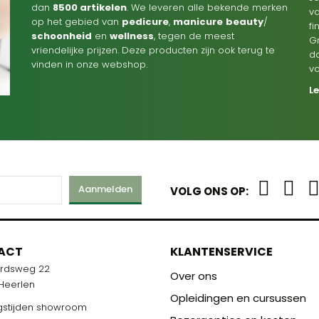
dan
8500 artikelen
. We leveren alle bekende merken
va
op het gebied van
pedicure
,
manicure
beauty
/
f
schoonheid
en
wellness
, tegen de meest
G
vriendelijke prijzen. Deze producten zijn ook terug te
d
vinden in onze webshop.
v
L
Aanmelden
VOLG ONS OP:
M
ACT
KLANTENSERVICE
ardsweg 22
R U KLAAR!
Over ons
 Heerlen
Opleidingen en cursussen
stijden showroom