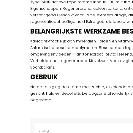
Type: Multi‑actieve repaircrème Inhoud: 100 ml tube T
Eigenschappen: Regenererend, celversterkend, anti
verstevigend Geschikt voor: Rijpe, extreem droge, at
regeneratiebehoeftige huid Extra gebruik: Ideale w
BELANGRIJKSTE WERKZAME BE
Kaviaarextract: Rijk aan mineralen, lipiden en vitami
Antarctische beschermpolymeren: Beschermen teg
omgevingsinvloeden. Planktonextract: Revitaliserend, 
Verhelderend, regenererend. Kiezelzuur: Verstevigt 
vochtbalans.
GEBRUIK
Na de reiniging de crème met zachte, cirkelende
gezicht, hals en decolleté. De oogzone afzonderlijk
oogcrème.