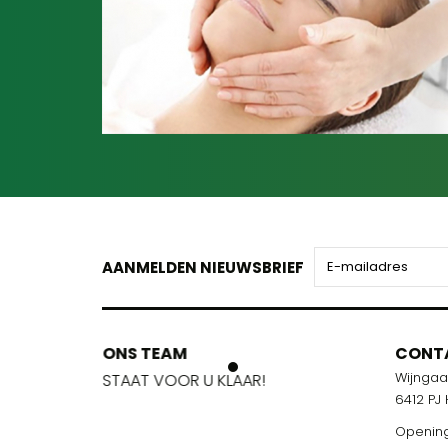
AANMELDEN NIEUWSBRIEF
ONS TEAM
ONS TEA
CONT
Wijnga
!
STAAT VOOR U KLAAR!
STAAT VOO
6412 PJ
Opening