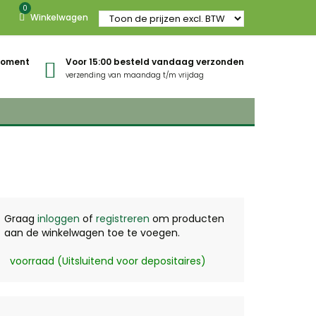
0
Winkelwagen
gmoment
Voor 15:00 besteld vandaag verzonden
verzending van maandag t/m vrijdag
Graag
inloggen
of
registreren
om producten
aan de winkelwagen toe te voegen.
voorraad (Uitsluitend voor depositaires)