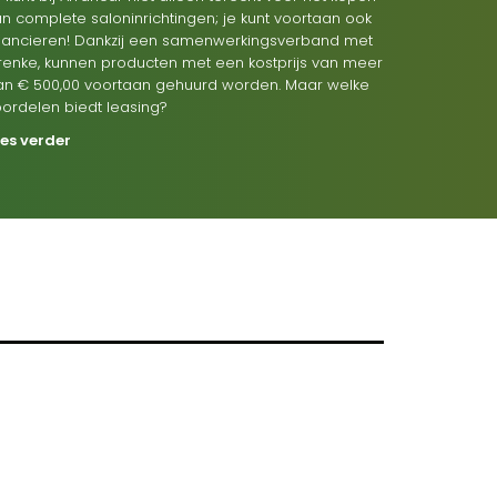
n complete saloninrichtingen; je kunt voortaan ook
inancieren! Dankzij een samenwerkingsverband met
renke, kunnen producten met een kostprijs van meer
an € 500,00 voortaan gehuurd worden. Maar welke
oordelen biedt leasing?
ees verder