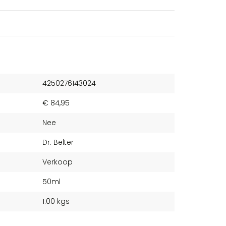
4250276143024
€ 84,95
Nee
Dr. Belter
Verkoop
50ml
1.00 kgs