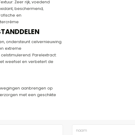
extuur: Zeer rijk, voedend
oxidant, beschermend,
rofische en
intercrème
STANDDELEN
nen, ondersteunt celvernieuwing.
en extreme
celstimulerend. Parelextract:
het weefsel en verbetert de
 bewegingen aanbrengen op
 verzorgen met een geschikte