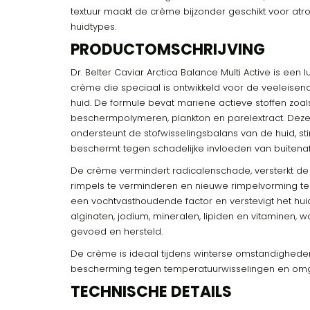
textuur maakt de crème bijzonder geschikt voor atr
huidtypes.
PRODUCTOMSCHRIJVING
Dr. Belter Caviar Arctica Balance Multi Active is een
crème die speciaal is ontwikkeld voor de veeleisen
huid. De formule bevat mariene actieve stoffen zoals
beschermpolymeren, plankton en parelextract. Deze
ondersteunt de stofwisselingsbalans van de huid, st
beschermt tegen schadelijke invloeden van buitenaf
De crème vermindert radicalenschade, versterkt de 
rimpels te verminderen en nieuwe rimpelvorming te v
een vochtvasthoudende factor en verstevigt het huid
alginaten, jodium, mineralen, lipiden en vitaminen, 
gevoed en hersteld.
De crème is ideaal tijdens winterse omstandighede
bescherming tegen temperatuurwisselingen en omg
TECHNISCHE DETAILS