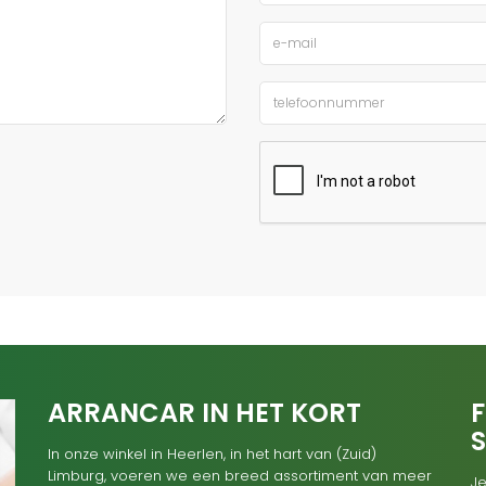
ARRANCAR IN HET KORT
F
In onze winkel in Heerlen, in het hart van (Zuid)
Limburg, voeren we een breed assortiment van meer
Je