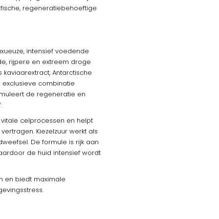
ofische, regeneratiebehoeftige
 luxueuze, intensief voedende
de, rijpere en extreem droge
 kaviaarextract, Antarctische
 exclusieve combinatie
imuleert de regeneratie en
.
vitale celprocessen en helpt
ertragen. Kiezelzuur werkt als
weefsel. De formule is rijk aan
waardoor de huid intensief wordt
n en biedt maximale
evingsstress.