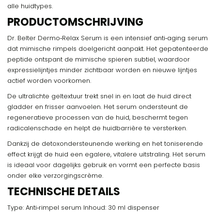
alle huidtypes.
PRODUCTOMSCHRIJVING
Dr. Belter Dermo‑Relax Serum is een intensief anti‑aging serum
dat mimische rimpels doelgericht aanpakt. Het gepatenteerde
peptide ontspant de mimische spieren subtiel, waardoor
expressielijntjes minder zichtbaar worden en nieuwe lijntjes
actief worden voorkomen.
De ultralichte geltextuur trekt snel in en laat de huid direct
gladder en frisser aanvoelen. Het serum ondersteunt de
regeneratieve processen van de huid, beschermt tegen
radicalenschade en helpt de huidbarrière te versterken.
Dankzij de detoxondersteunende werking en het toniserende
effect krijgt de huid een egalere, vitalere uitstraling. Het serum
is ideaal voor dagelijks gebruik en vormt een perfecte basis
onder elke verzorgingscrème.
TECHNISCHE DETAILS
Type: Anti‑rimpel serum Inhoud: 30 ml dispenser