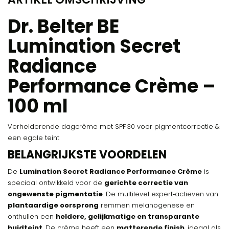
Dr. Belter BE
Lumination Secret
Radiance
Performance Crème –
100 ml
Verhelderende dagcrème met SPF 30 voor pigmentcorrectie &
een egale teint
BELANGRIJKSTE VOORDELEN
De
Lumination Secret Radiance Performance Crème
is
speciaal ontwikkeld voor de
gerichte correctie van
ongewenste pigmentatie
. De multilevel expert‑actieven van
plantaardige oorsprong
remmen melanogenese en
onthullen een
heldere, gelijkmatige en transparante
huidteint
. De crème heeft een
matterende finish
, ideaal als