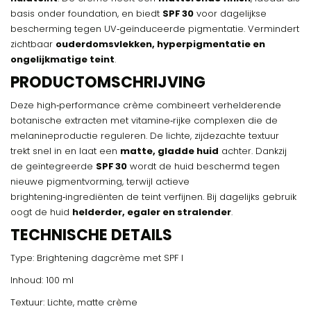
basis onder foundation, en biedt
SPF 30
voor dagelijkse
bescherming tegen UV‑geïnduceerde pigmentatie. Vermindert
zichtbaar
ouderdomsvlekken, hyperpigmentatie en
ongelijkmatige teint
.
PRODUCTOMSCHRIJVING
Deze high‑performance crème combineert verhelderende
botanische extracten met vitamine‑rijke complexen die de
melanineproductie reguleren. De lichte, zijdezachte textuur
trekt snel in en laat een
matte, gladde huid
achter. Dankzij
de geïntegreerde
SPF 30
wordt de huid beschermd tegen
nieuwe pigmentvorming, terwijl actieve
brightening‑ingrediënten de teint verfijnen. Bij dagelijks gebruik
oogt de huid
helderder, egaler en stralender
.
TECHNISCHE DETAILS
Type: Brightening dagcrème met SPF I
Inhoud: 100 ml
Textuur: Lichte, matte crème