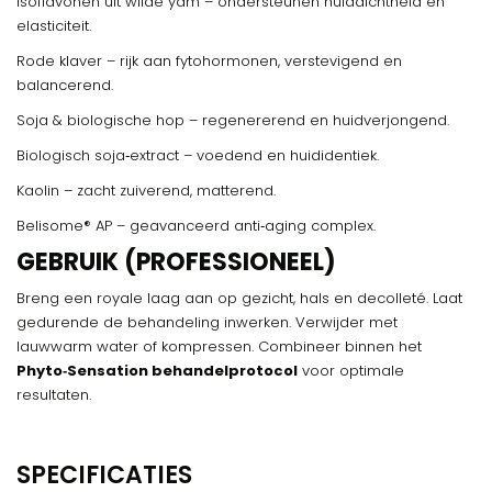
Isoflavonen uit wilde yam – ondersteunen huiddichtheid en
elasticiteit.
Rode klaver – rijk aan fytohormonen, verstevigend en
balancerend.
Soja & biologische hop – regenererend en huidverjongend.
Biologisch soja‑extract – voedend en huididentiek.
Kaolin – zacht zuiverend, matterend.
Belisome® AP – geavanceerd anti‑aging complex.
GEBRUIK (PROFESSIONEEL)
Breng een royale laag aan op gezicht, hals en decolleté. Laat
gedurende de behandeling inwerken. Verwijder met
lauwwarm water of kompressen. Combineer binnen het
Phyto‑Sensation behandelprotocol
voor optimale
resultaten.
SPECIFICATIES