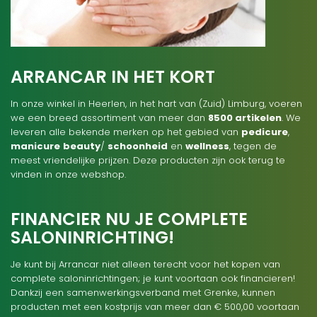
ARRANCAR IN HET KORT
In onze winkel in Heerlen, in het hart van (Zuid) Limburg, voeren
we een breed assortiment van meer dan
8500 artikelen
. We
leveren alle bekende merken op het gebied van
pedicure
,
manicure
beauty
/
schoonheid
en
wellness
, tegen de
meest vriendelijke prijzen. Deze producten zijn ook terug te
vinden in onze webshop.
FINANCIER NU JE COMPLETE
SALONINRICHTING!
Je kunt bij Arrancar niet alleen terecht voor het kopen van
complete saloninrichtingen; je kunt voortaan ook financieren!
Dankzij een samenwerkingsverband met Grenke, kunnen
producten met een kostprijs van meer dan € 500,00 voortaan