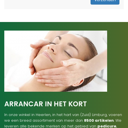
ARRANCAR IN HET KORT
In onze winkel in Heerlen, in het hart van (Zuid) Limburg, voeren
we een breed assortiment van meer dan
8500 artikelen
. We
leveren alle bekende merken op het gebied van
pedicure
,