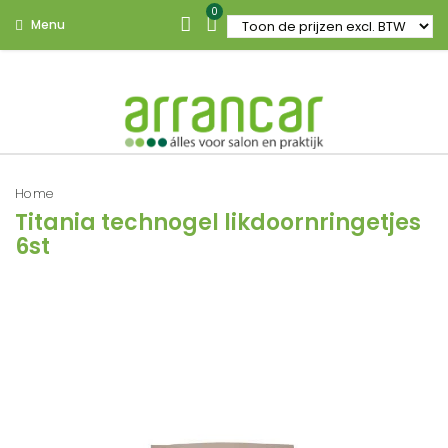
0
Menu
Home
Titania technogel likdoornringetjes
6st