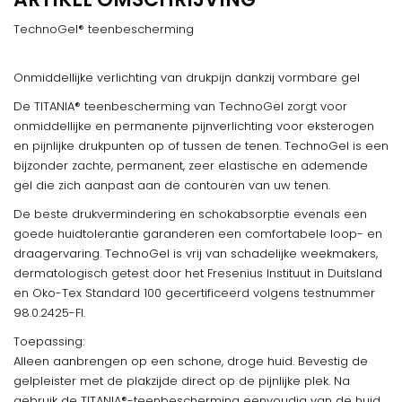
TechnoGel® teenbescherming
Onmiddellijke verlichting van drukpijn dankzij vormbare gel
De TITANIA® teenbescherming van TechnoGel zorgt voor
onmiddellijke en permanente pijnverlichting voor eksterogen
en pijnlijke drukpunten op of tussen de tenen. TechnoGel is een
bijzonder zachte, permanent, zeer elastische en ademende
gel die zich aanpast aan de contouren van uw tenen.
De beste drukvermindering en schokabsorptie evenals een
goede huidtolerantie garanderen een comfortabele loop- en
draagervaring. TechnoGel is vrij van schadelijke weekmakers,
dermatologisch getest door het Fresenius Instituut in Duitsland
en Oko-Tex Standard 100 gecertificeerd volgens testnummer
98.0.2425-FI.
Toepassing:
Alleen aanbrengen op een schone, droge huid. Bevestig de
gelpleister met de plakzijde direct op de pijnlijke plek. Na
gebruik de TITANIA®-teenbescherming eenvoudig van de huid