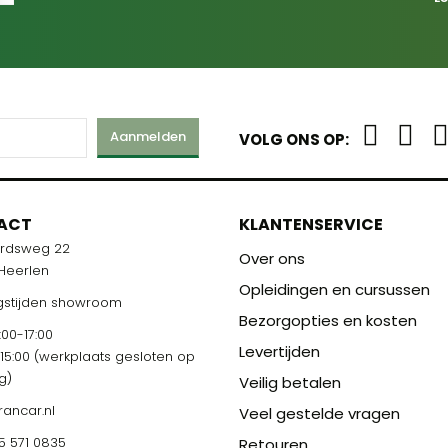
Aanmelden
VOLG ONS OP:
ACT
KLANTENSERVICE
ardsweg 22
Over ons
 Heerlen
Opleidingen en cursussen
stijden showroom
Bezorgopties en kosten
00-17:00
Levertijden
-15:00 (werkplaats gesloten op
g)
Veilig betalen
rancar.nl
Veel gestelde vragen
5 571 0835
Retouren