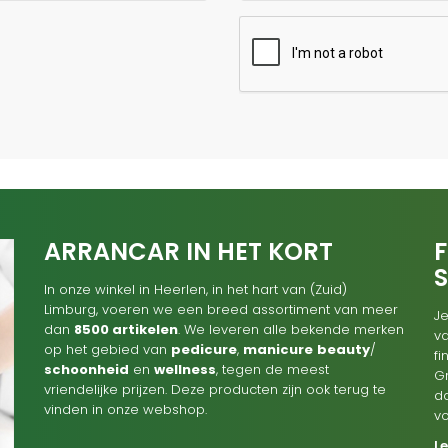
ARRANCAR IN HET KORT
F
In onze winkel in Heerlen, in het hart van (Zuid)
Limburg, voeren we een breed assortiment van meer
Je
dan
8500 artikelen
. We leveren alle bekende merken
va
op het gebied van
pedicure
,
manicure
beauty
/
f
schoonheid
en
wellness
, tegen de meest
G
vriendelijke prijzen. Deze producten zijn ook terug te
d
vinden in onze webshop.
v
L