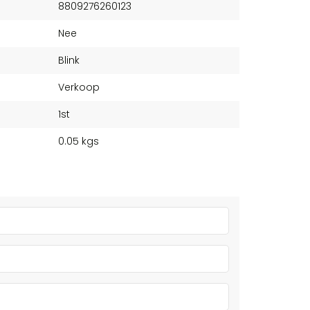
8809276260123
Nee
Blink
Verkoop
1st
0.05 kgs