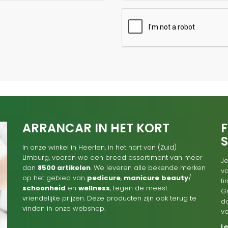
ARRANCAR IN HET KORT
F
In onze winkel in Heerlen, in het hart van (Zuid)
Limburg, voeren we een breed assortiment van meer
Je
dan
8500 artikelen
. We leveren alle bekende merken
va
op het gebied van
pedicure
,
manicure
beauty
/
f
schoonheid
en
wellness
, tegen de meest
G
vriendelijke prijzen. Deze producten zijn ook terug te
d
vinden in onze webshop.
v
L