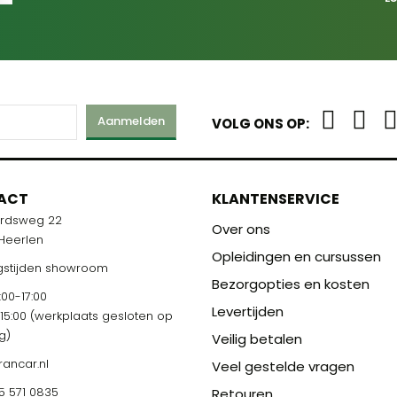
Aanmelden
VOLG ONS OP:
ACT
KLANTENSERVICE
ardsweg 22
Over ons
 Heerlen
Opleidingen en cursussen
stijden showroom
Bezorgopties en kosten
00-17:00
Levertijden
-15:00 (werkplaats gesloten op
g)
Veilig betalen
rancar.nl
Veel gestelde vragen
5 571 0835
Retouren