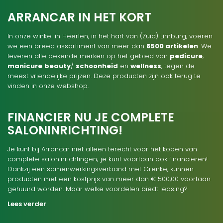
ARRANCAR IN HET KORT
In onze winkel in Heerlen, in het hart van (Zuid) Limburg, voeren
we een breed assortiment van meer dan
8500 artikelen
. We
leveren alle bekende merken op het gebied van
pedicure
,
manicure
beauty
/
schoonheid
en
wellness
, tegen de
meest vriendelijke prijzen. Deze producten zijn ook terug te
vinden in onze webshop.
FINANCIER NU JE COMPLETE
SALONINRICHTING!
Je kunt bij Arrancar niet alleen terecht voor het kopen van
complete saloninrichtingen; je kunt voortaan ook financieren!
Dankzij een samenwerkingsverband met Grenke, kunnen
producten met een kostprijs van meer dan € 500,00 voortaan
gehuurd worden. Maar welke voordelen biedt leasing?
Lees verder