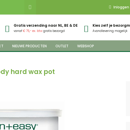
Inloggen
Gratis verzending naar NL, BE & DE
Kies zelf je bezor
vanaf
€ 75,- ex. btw
gratis bezorgd
Avondlevering mogelijk
CT
NIEUWE PRODUCTEN
OUTLET
WEBSHOP
body hard wax pot