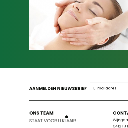
AANMELDEN NIEUWSBRIEF
ONS TEAM
ONS TEA
CONT
Wijnga
!
STAAT VOOR U KLAAR!
STAAT VOO
6412 PJ