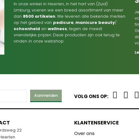
In onze winkel in Heerlen, in het hart van (Zuid)
Limburg, voeren we een breed assortiment van meer
Je
dan
8500 artikelen
. We leveren alle bekende merken
va
op het gebied van
pedicure
,
manicure
beauty
/
f
schoonheid
en
wellness
, tegen de meest
G
vriendelijke prijzen. Deze producten zijn ook terug te
d
vinden in onze webshop.
v
L
Aanmelden
VOLG ONS OP:
M
ACT
KLANTENSERVICE
ardsweg 22
R U KLAAR!
Over ons
 Heerlen