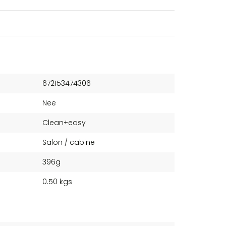
672153474306
Nee
Clean+easy
Salon / cabine
396g
0.50 kgs