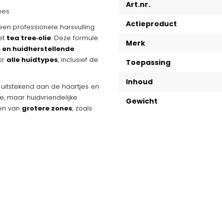
Art.nr.
pes
Actieproduct
een professionele harsvulling
met
tea tree‑olie
. Deze formule
Merk
 en huidherstellende
or
alle huidtypes
, inclusief de
Toepassing
Inhoud
t uitstekend aan de haartjes en
ge, maar huidvriendelijke
Gewicht
ren van
grotere zones
, zoals