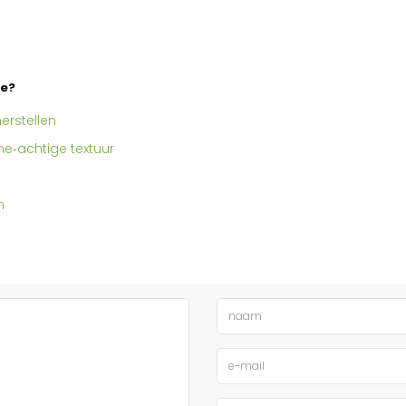
ge?
herstellen
e‑achtige textuur
n