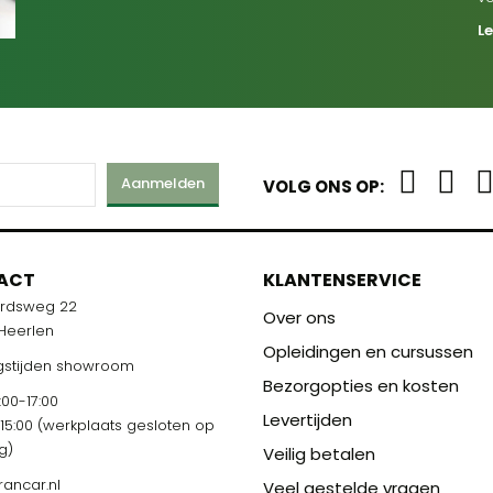
L
Aanmelden
VOLG ONS OP:
ACT
KLANTENSERVICE
ardsweg 22
Over ons
 Heerlen
Opleidingen en cursussen
stijden showroom
Bezorgopties en kosten
00-17:00
Levertijden
-15:00 (werkplaats gesloten op
g)
Veilig betalen
rancar.nl
Veel gestelde vragen