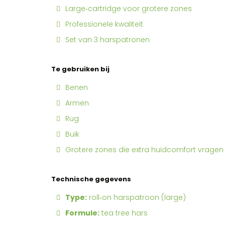
Large‑cartridge voor grotere zones
Professionele kwaliteit
Set van 3 harspatronen
Te gebruiken bij
Benen
Armen
Rug
Buik
Grotere zones die extra huidcomfort vragen
Technische gegevens
Type:
roll‑on harspatroon (large)
Formule:
tea tree hars