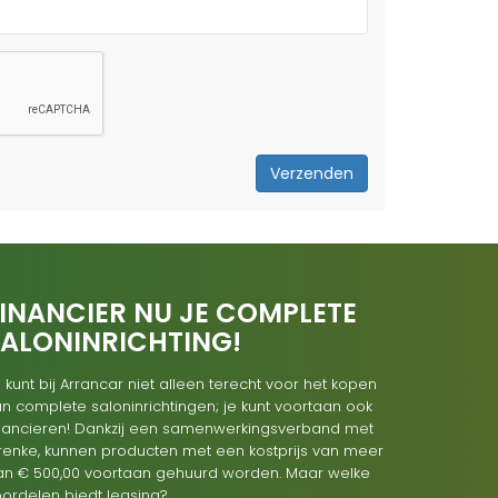
Verzenden
INANCIER NU JE COMPLETE
SALONINRICHTING!
 kunt bij Arrancar niet alleen terecht voor het kopen
n complete saloninrichtingen; je kunt voortaan ook
inancieren! Dankzij een samenwerkingsverband met
renke, kunnen producten met een kostprijs van meer
an € 500,00 voortaan gehuurd worden. Maar welke
oordelen biedt leasing?