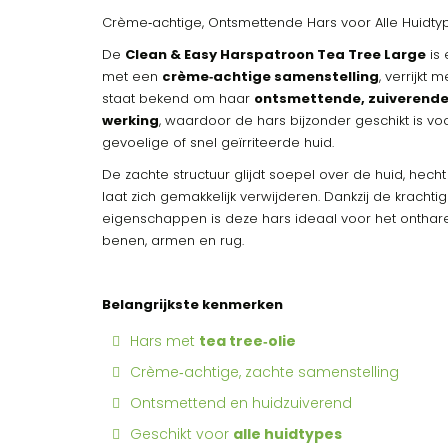
Crème‑achtige, Ontsmettende Hars voor Alle Huidty
De
Clean & Easy Harspatroon Tea Tree Large
is 
met een
crème‑achtige samenstelling
, verrijkt 
staat bekend om haar
ontsmettende, zuiverende
werking
, waardoor de hars bijzonder geschikt is vo
gevoelige of snel geïrriteerde huid.
De zachte structuur glijdt soepel over de huid, hech
laat zich gemakkelijk verwijderen. Dankzij de krachti
eigenschappen is deze hars ideaal voor het ontha
benen, armen en rug.
Belangrijkste kenmerken
Hars met
tea tree‑olie
Crème‑achtige, zachte samenstelling
Ontsmettend en huidzuiverend
Geschikt voor
alle huidtypes