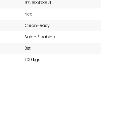
672153473521
Nee
Clean+easy
Salon / cabine
3st
1.00 kgs