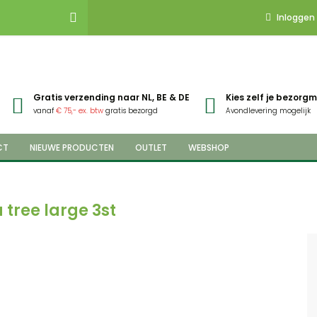
Inloggen
Gratis verzending naar NL, BE & DE
Kies zelf je bezor
vanaf
€ 75,- ex. btw
gratis bezorgd
Avondlevering mogelijk
CT
NIEUWE PRODUCTEN
OUTLET
WEBSHOP
tree large 3st