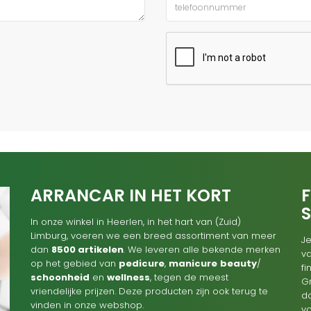
ARRANCAR IN HET KORT
F
In onze winkel in Heerlen, in het hart van (Zuid)
Limburg, voeren we een breed assortiment van meer
Je
dan
8500 artikelen
. We leveren alle bekende merken
va
op het gebied van
pedicure
,
manicure
beauty
/
f
schoonheid
en
wellness
, tegen de meest
G
vriendelijke prijzen. Deze producten zijn ook terug te
d
vinden in onze webshop.
v