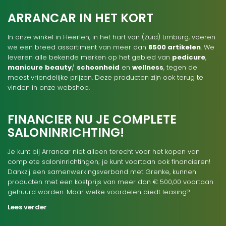
ARRANCAR IN HET KORT
In onze winkel in Heerlen, in het hart van (Zuid) Limburg, voeren
we een breed assortiment van meer dan
8500 artikelen
. We
leveren alle bekende merken op het gebied van
pedicure
,
manicure
beauty
/
schoonheid
en
wellness
, tegen de
meest vriendelijke prijzen. Deze producten zijn ook terug te
vinden in onze webshop.
FINANCIER NU JE COMPLETE
SALONINRICHTING!
Je kunt bij Arrancar niet alleen terecht voor het kopen van
complete saloninrichtingen; je kunt voortaan ook financieren!
Dankzij een samenwerkingsverband met Grenke, kunnen
producten met een kostprijs van meer dan € 500,00 voortaan
gehuurd worden. Maar welke voordelen biedt leasing?
Lees verder