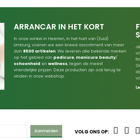
ARRANCAR IN HET KORT
F
In onze winkel in Heerlen, in het hart van (Zuid)
Limburg, voeren we een breed assortiment van meer
Je
dan
8500 artikelen
. We leveren alle bekende merken
va
op het gebied van
pedicure
,
manicure
beauty
/
f
schoonheid
en
wellness
, tegen de meest
G
vriendelijke prijzen. Deze producten zijn ook terug te
d
vinden in onze webshop.
v
L
Aanmelden
VOLG ONS OP: