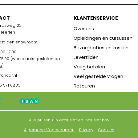
M
ACT
KLANTENSERVICE
ardsweg 22
R U KLAAR!
Over ons
 Heerlen
Opleidingen en cursussen
stijden showroom
Bezorgopties en kosten
00-17:00
Levertijden
-15:00 (werkplaats gesloten op
g)
Veilig betalen
rancar.nl
Veel gestelde vragen
5 571 0835
Retouren
Alle prijzen zijn exclusief en inclusief btw
Algemene Voorwaarden
-
Privacy
-
Cookies