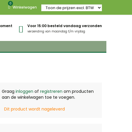
0
Winkelwagen
gmoment
Voor 15:00 besteld vandaag verzonden
verzending van maandag t/m vrijdag
Graag
inloggen
of
registreren
om producten
aan de winkelwagen toe te voegen.
Dit product wordt nageleverd