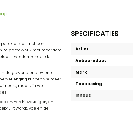
raag
SPECIFICATIES
imperextensies met een
Art.nr.
nen ze gemakkelijk met meerdere
 geplaatst worden zonder de
Actieproduct
Merk
dan de gewone one by one
imperverlenging kunnen we meer
Toepassing
e wimpers, maar zijn we
ies.
Inhoud
belen, verdrievoudigen, en
gebruikt wordt, voelen de