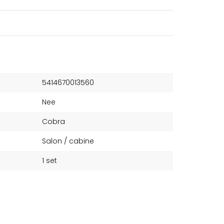
5414670013560
Nee
Cobra
Salon / cabine
1 set