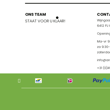
ONS TEAM
ONS TEA
CONT
Wijnga
!
STAAT VOOR U KLAAR!
STAAT VOO
6412 PJ
Opening
Ma-vr 9:
za 9:30
zaterda
info@ar
+31 (0)4