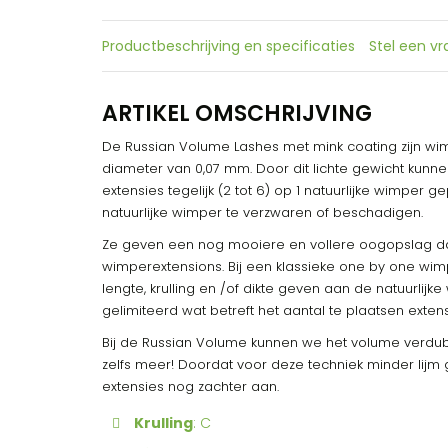
Productbeschrijving en specificaties
Stel een v
ARTIKEL OMSCHRIJVING
De Russian Volume Lashes met mink coating zijn w
diameter van 0,07 mm. Door dit lichte gewicht kun
extensies tegelijk (2 tot 6) op 1 natuurlijke wimper
natuurlijke wimper te verzwaren of beschadigen.
Ze geven een nog mooiere en vollere oogopslag 
wimperextensions. Bij een klassieke one by one w
lengte, krulling en /of dikte geven aan de natuurlijk
gelimiteerd wat betreft het aantal te plaatsen extens
Bij de Russian Volume kunnen we het volume verdub
zelfs meer! Doordat voor deze techniek minder lijm 
extensies nog zachter aan.
Krulling
: C