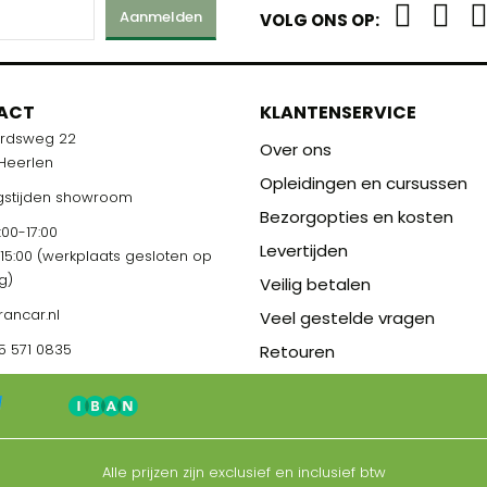
Aanmelden
VOLG ONS OP:
M
ACT
KLANTENSERVICE
ardsweg 22
R U KLAAR!
Over ons
 Heerlen
Opleidingen en cursussen
stijden showroom
Bezorgopties en kosten
00-17:00
Levertijden
-15:00 (werkplaats gesloten op
g)
Veilig betalen
rancar.nl
Veel gestelde vragen
5 571 0835
Retouren
Alle prijzen zijn exclusief en inclusief btw