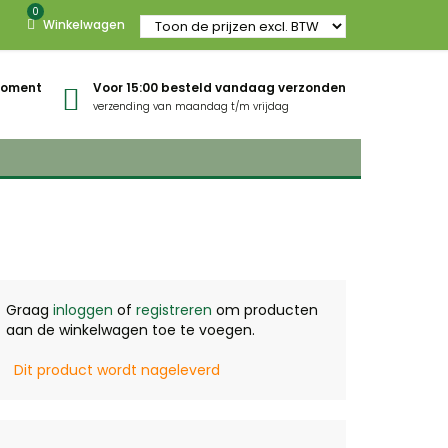
0
Winkelwagen
gmoment
Voor 15:00 besteld vandaag verzonden
verzending van maandag t/m vrijdag
Graag
inloggen
of
registreren
om producten
aan de winkelwagen toe te voegen.
Dit product wordt nageleverd