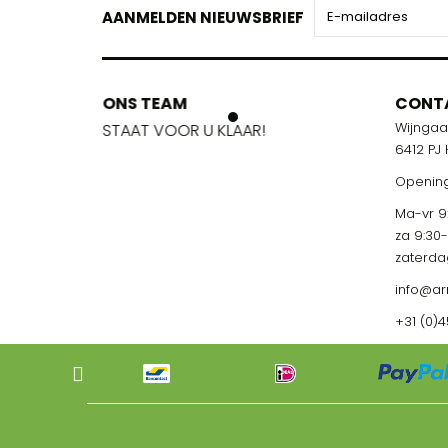
AANMELDEN NIEUWSBRIEF
ONS TEAM
ONS TEA
CONT
Wijnga
!
STAAT VOOR U KLAAR!
STAAT VOO
6412 PJ
Opening
Ma-vr 9:
za 9:30
zaterda
info@ar
+31 (0)4