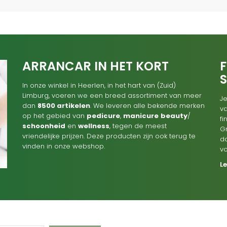
ARRANCAR IN HET KORT
F
In onze winkel in Heerlen, in het hart van (Zuid)
Limburg, voeren we een breed assortiment van meer
Je
dan
8500 artikelen
. We leveren alle bekende merken
va
op het gebied van
pedicure
,
manicure
beauty
/
f
schoonheid
en
wellness
, tegen de meest
G
vriendelijke prijzen. Deze producten zijn ook terug te
d
vinden in onze webshop.
v
L