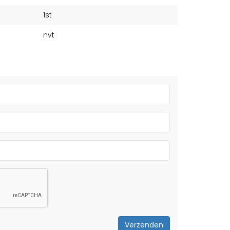
1st
nvt
Verzenden