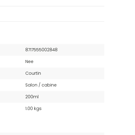
8717555002848
Nee
Courtin
Salon / cabine
200ml
1.00 kgs