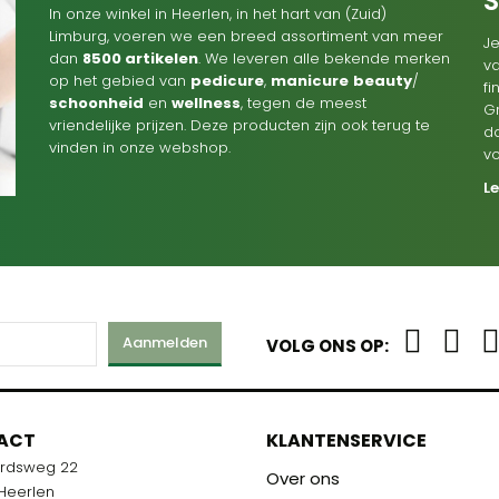
In onze winkel in Heerlen, in het hart van (Zuid)
Limburg, voeren we een breed assortiment van meer
Je
dan
8500 artikelen
. We leveren alle bekende merken
va
op het gebied van
pedicure
,
manicure
beauty
/
f
schoonheid
en
wellness
, tegen de meest
G
vriendelijke prijzen. Deze producten zijn ook terug te
d
vinden in onze webshop.
v
L
Aanmelden
VOLG ONS OP:
M
ACT
KLANTENSERVICE
ardsweg 22
R U KLAAR!
Over ons
 Heerlen