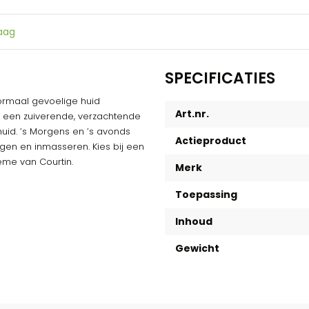
raag
SPECIFICATIES
ormaal gevoelige huid
Art.nr.
ze een zuiverende, verzachtende
uid. ’s Morgens en ’s avonds
Actieproduct
gen en inmasseren. Kies bij een
ème van Courtin.
Merk
Toepassing
Inhoud
Gewicht