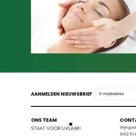
AANMELDEN NIEUWSBRIEF
ONS TEAM
ONS TEA
CONT
Wijnga
!
STAAT VOOR U KLAAR!
STAAT VOO
6412 PJ