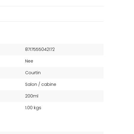
8717555042172
Nee
Courtin
Salon / cabine
200ml
1.00 kgs