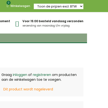
0
Winkelwagen
gmoment
Voor 15:00 besteld vandaag verzonden
verzending van maandag t/m vrijdag
Graag
inloggen
of
registreren
om producten
aan de winkelwagen toe te voegen.
Dit product wordt nageleverd