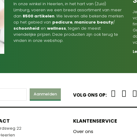
In onze winkel in Heerlen, in het hart van (Zuid)
Limburg, voeren we een breed assortiment van meer
Je
dan
8500 artikelen
. We leveren alle bekende merken
va
op het gebied van
pedicure
,
manicure
beauty
/
f
schoonheid
en
wellness
, tegen de meest
G
vriendelijke prijzen. Deze producten zijn ook terug te
d
vinden in onze webshop.
v
L
Aanmelden
VOLG ONS OP:
M
ACT
ONS TEAM
KLANTENSERVICE
ardsweg 22
R U KLAAR!
STAAT VOOR U KLAAR!
Over ons
 Heerlen