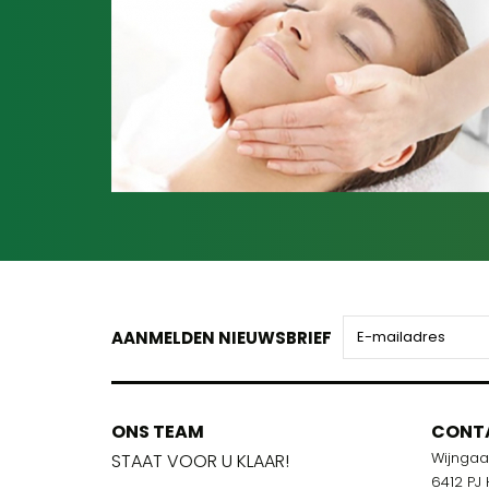
AANMELDEN NIEUWSBRIEF
ONS TEAM
ONS TEA
CONT
Wijnga
!
STAAT VOOR U KLAAR!
STAAT VOO
6412 PJ