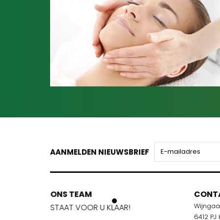
AANMELDEN NIEUWSBRIEF
ONS TEAM
ONS TEA
CONT
Wijnga
!
STAAT VOOR U KLAAR!
STAAT VOO
6412 PJ