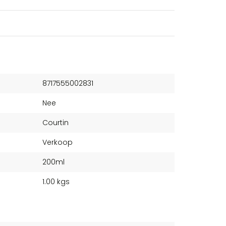
8717555002831
Nee
Courtin
Verkoop
200ml
1.00 kgs