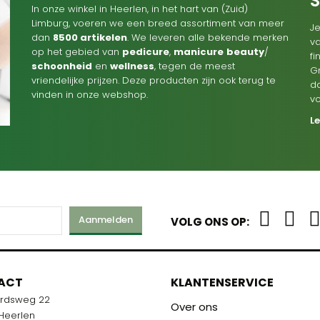
In onze winkel in Heerlen, in het hart van (Zuid)
Limburg, voeren we een breed assortiment van meer
Je
dan
8500 artikelen
. We leveren alle bekende merken
va
op het gebied van
pedicure
,
manicure
beauty
/
f
schoonheid
en
wellness
, tegen de meest
G
vriendelijke prijzen. Deze producten zijn ook terug te
d
vinden in onze webshop.
v
L
Aanmelden
VOLG ONS OP:
M
ACT
KLANTENSERVICE
ardsweg 22
R U KLAAR!
Over ons
 Heerlen