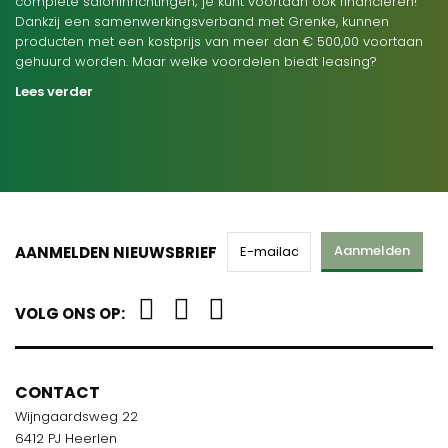
complete saloninrichtingen; je kunt voortaan ook financieren!
Dankzij een samenwerkingsverband met Grenke, kunnen
producten met een kostprijs van meer dan € 500,00 voortaan
gehuurd worden. Maar welke voordelen biedt leasing?
Lees verder
Aanmelden
AANMELDEN NIEUWSBRIEF
VOLG ONS OP:
CONTACT
Wijngaardsweg 22
6412 PJ Heerlen