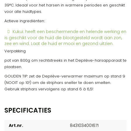
39°C. Ideaal voor het harsen in warmere periodes en geschikt
voor alle huidtypes.
Actieve ingrediënten:
Kukui: heeft een beschermende en helende werking en
is geschikt voor de huid die blootgesteld wordt aan zon,
zee en wind. Laat de huid er mooi en gezond uitzien.
Verpakking
pot van 800g om rechtstreeks in het Depilève-harsapparaat te
plaatsen.
GOUDEN TIP: zet de Depilève-verwarmer maximum op stand 9
(NOOIT op 10!) om de striphars sneller te doen smelten.
Gebruik striphars vervolgens op stand 6 à 6,5!
SPECIFICATIES
Art.nr.
8431034001671