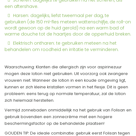
Scheren: dagelijks te gebruiken na het scheren, als
een aftershave.
Harsen: dagelijks, liefst tweemaal per dag, te
gebruiken (de 150 ml-fles meteen wattenschijfje, de roll-on
wordt gewoon op de huid gerold) na een warm bad of
warme douche tot de haartjes door de opperhuid breken.
Elektrisch ontharen: te gebruiken meteen na het
behandelen om roodheid en irritatie te verminderen.
Waarschuwing: Klanten die allergisch zijn voor aspirinezuur
mogen deze lotion niet gebruiken. Uit voorzorg ook zwangere
vrouwen niet. Wanneer de lotion in een koude omgeving ligt,
kunnen er zich kleine kristallen vormen in het flesje. Dit is geen
probleem: eens terug op normale temperatuur, zal de lotion
zich helemaal herstellen.
Vermijd zonnebaden onmiddellijk na het gebruik van Folisan en
gebruik bovendien een zonnecrème met een hogere
beschermingsfactor op de behandelde plaatsen!
GOUDEN TIP: De ideale combinatie: gebruik eerst Folisan tegen