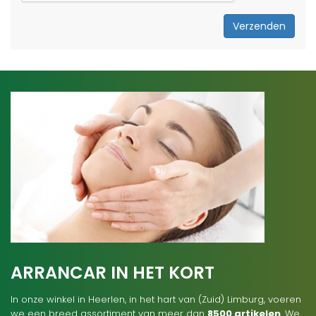
Verzenden
ARRANCAR IN HET KORT
In onze winkel in Heerlen, in het hart van (Zuid) Limburg, voeren
we een breed assortiment van meer dan
8500 artikelen
. We