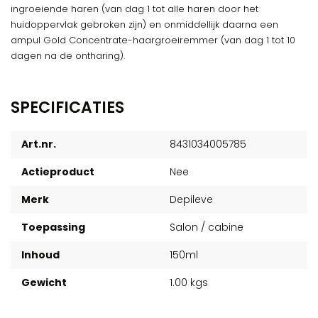
ingroeiende haren (van dag 1 tot alle haren door het
huidoppervlak gebroken zijn) en onmiddellijk daarna een
ampul Gold Concentrate-haargroeiremmer (van dag 1 tot 10
dagen na de ontharing).
SPECIFICATIES
Art.nr.
8431034005785
Actieproduct
Nee
Merk
Depileve
Toepassing
Salon / cabine
Inhoud
150ml
Gewicht
1.00 kgs