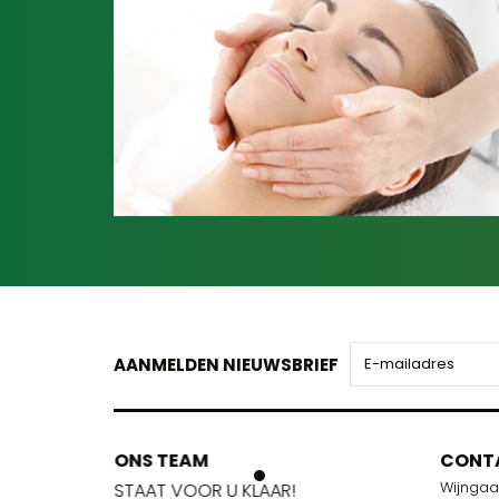
AANMELDEN NIEUWSBRIEF
ONS TEAM
ONS TEA
CONT
Wijnga
!
STAAT VOOR U KLAAR!
STAAT VOO