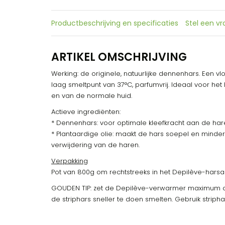
Productbeschrijving en specificaties
Stel een v
ARTIKEL OMSCHRIJVING
Werking: de originele, natuurlijke dennenhars. Een v
laag smeltpunt van 37°C, parfumvrij. Ideaal voor he
en van de normale huid.
Actieve ingrediënten:
* Dennenhars: voor optimale kleefkracht aan de har
* Plantaardige olie: maakt de hars soepel en minder
verwijdering van de haren.
Verpakking
Pot van 800g om rechtstreeks in het Depilève-harsa
GOUDEN TIP: zet de Depilève-verwarmer maximum o
de striphars sneller te doen smelten. Gebruik strip