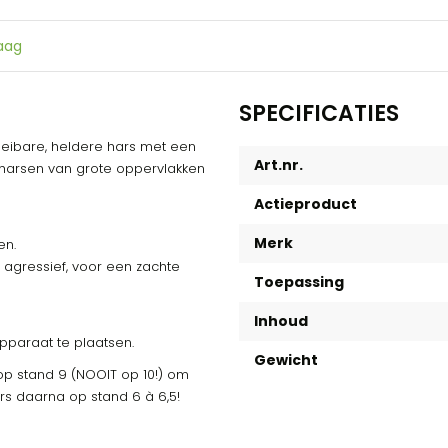
raag
SPECIFICATIES
loeibare, heldere hars met een
Art.nr.
t harsen van grote oppervlakken
Actieproduct
Merk
en.
 agressief, voor een zachte
Toepassing
Inhoud
pparaat te plaatsen.
Gewicht
p stand 9 (NOOIT op 10!) om
hars daarna op stand 6 à 6,5!