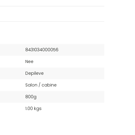
8431034000056
Nee
Depileve
Salon / cabine
800g
1.00 kgs