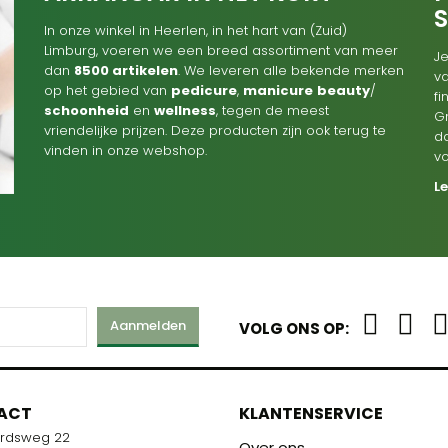
In onze winkel in Heerlen, in het hart van (Zuid)
Limburg, voeren we een breed assortiment van meer
Je
dan
8500 artikelen
. We leveren alle bekende merken
va
op het gebied van
pedicure
,
manicure
beauty
/
f
schoonheid
en
wellness
, tegen de meest
G
vriendelijke prijzen. Deze producten zijn ook terug te
d
vinden in onze webshop.
v
L
Aanmelden
VOLG ONS OP:
M
ACT
KLANTENSERVICE
ardsweg 22
R U KLAAR!
Over ons