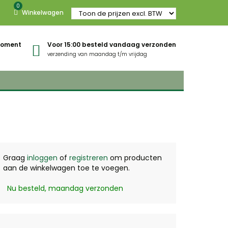
0
Winkelwagen
gmoment
Voor 15:00 besteld vandaag verzonden
verzending van maandag t/m vrijdag
Graag
inloggen
of
registreren
om producten
aan de winkelwagen toe te voegen.
Nu besteld, maandag verzonden