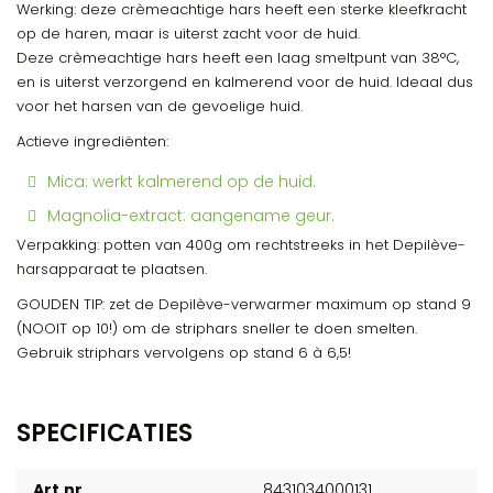
Werking: deze crèmeachtige hars heeft een sterke kleefkracht
op de haren, maar is uiterst zacht voor de huid.
Deze crèmeachtige hars heeft een laag smeltpunt van 38°C,
en is uiterst verzorgend en kalmerend voor de huid. Ideaal dus
voor het harsen van de gevoelige huid.
Actieve ingrediënten:
Mica: werkt kalmerend op de huid.
Magnolia-extract: aangename geur.
Verpakking: potten van 400g om rechtstreeks in het Depilève-
harsapparaat te plaatsen.
GOUDEN TIP: zet de Depilève-verwarmer maximum op stand 9
(NOOIT op 10!) om de striphars sneller te doen smelten.
Gebruik striphars vervolgens op stand 6 à 6,5!
SPECIFICATIES
Art.nr.
8431034000131