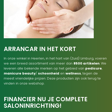
ARRANCAR IN HET KORT
In onze winkel in Heerlen, in het hart van (Zuid) Limburg, voeren
we een breed assortiment van meer dan
8500 artikelen
. We
leveren alle bekende merken op het gebied van
pedicure
,
manicure
beauty
/
schoonheid
en
wellness
, tegen de
meest vriendelijke prijzen. Deze producten zijn ook terug te
vinden in onze webshop.
FINANCIER NU JE COMPLETE
SALONINRICHTING!