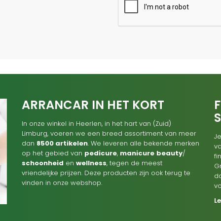
ARRANCAR IN HET KORT
F
In onze winkel in Heerlen, in het hart van (Zuid)
Limburg, voeren we een breed assortiment van meer
Je
dan
8500 artikelen
. We leveren alle bekende merken
va
op het gebied van
pedicure
,
manicure
beauty
/
f
schoonheid
en
wellness
, tegen de meest
G
vriendelijke prijzen. Deze producten zijn ook terug te
d
vinden in onze webshop.
v
L