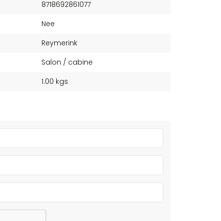
8718692861077
Nee
Reymerink
Salon / cabine
1.00 kgs