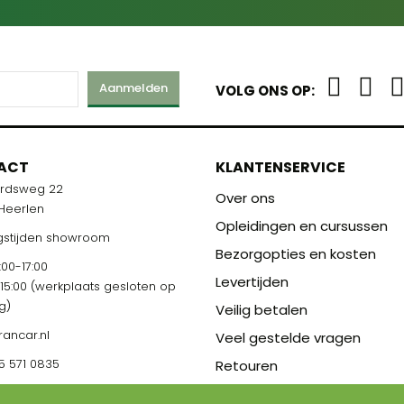
Aanmelden
VOLG ONS OP:
ACT
KLANTENSERVICE
ardsweg 22
Over ons
 Heerlen
Opleidingen en cursussen
stijden showroom
Bezorgopties en kosten
00-17:00
Levertijden
-15:00 (werkplaats gesloten op
g)
Veilig betalen
rancar.nl
Veel gestelde vragen
5 571 0835
Retouren