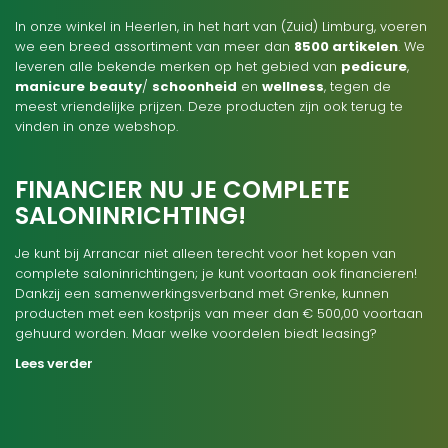
In onze winkel in Heerlen, in het hart van (Zuid) Limburg, voeren
we een breed assortiment van meer dan
8500 artikelen
. We
leveren alle bekende merken op het gebied van
pedicure
,
manicure
beauty
/
schoonheid
en
wellness
, tegen de
meest vriendelijke prijzen. Deze producten zijn ook terug te
vinden in onze webshop.
FINANCIER NU JE COMPLETE
SALONINRICHTING!
Je kunt bij Arrancar niet alleen terecht voor het kopen van
complete saloninrichtingen; je kunt voortaan ook financieren!
Dankzij een samenwerkingsverband met Grenke, kunnen
producten met een kostprijs van meer dan € 500,00 voortaan
gehuurd worden. Maar welke voordelen biedt leasing?
Lees verder