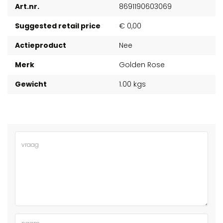
Art.nr.
8691190603069
Suggested retail price
€ 0,00
Actieproduct
Nee
Merk
Golden Rose
Gewicht
1.00 kgs