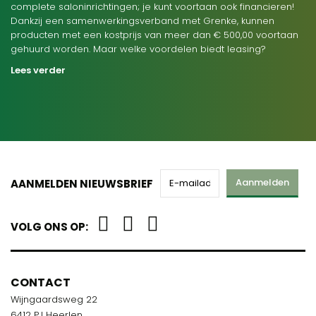
complete saloninrichtingen; je kunt voortaan ook financieren!
Dankzij een samenwerkingsverband met Grenke, kunnen
producten met een kostprijs van meer dan € 500,00 voortaan
gehuurd worden. Maar welke voordelen biedt leasing?
Lees verder
Aanmelden
AANMELDEN NIEUWSBRIEF
VOLG ONS OP:
CONTACT
Wijngaardsweg 22
6412 PJ Heerlen