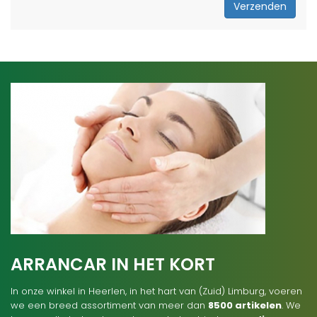
Verzenden
ARRANCAR IN HET KORT
In onze winkel in Heerlen, in het hart van (Zuid) Limburg, voeren
we een breed assortiment van meer dan
8500 artikelen
. We