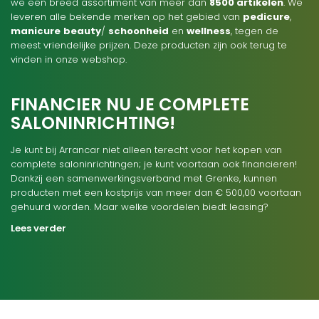
we een breed assortiment van meer dan
8500 artikelen
. We
leveren alle bekende merken op het gebied van
pedicure
,
manicure
beauty
/
schoonheid
en
wellness
, tegen de
meest vriendelijke prijzen. Deze producten zijn ook terug te
vinden in onze webshop.
FINANCIER NU JE COMPLETE
SALONINRICHTING!
Je kunt bij Arrancar niet alleen terecht voor het kopen van
complete saloninrichtingen; je kunt voortaan ook financieren!
Dankzij een samenwerkingsverband met Grenke, kunnen
producten met een kostprijs van meer dan € 500,00 voortaan
gehuurd worden. Maar welke voordelen biedt leasing?
Lees verder