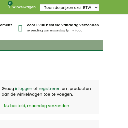
0
Winkelwagen
gmoment
Voor 15:00 besteld vandaag verzonden
verzending van maandag t/m vrijdag
Graag
inloggen
of
registreren
om producten
aan de winkelwagen toe te voegen.
Nu besteld, maandag verzonden