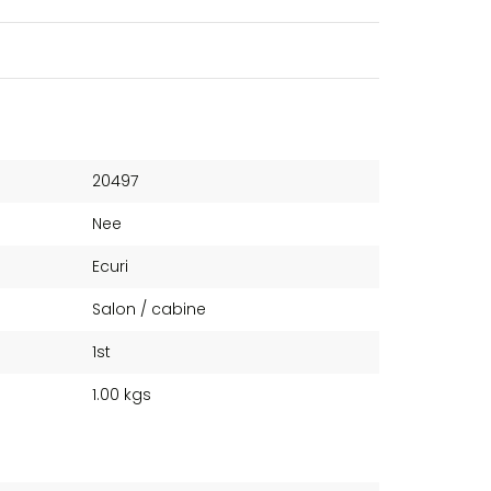
20497
Nee
Ecuri
Salon / cabine
1st
1.00 kgs