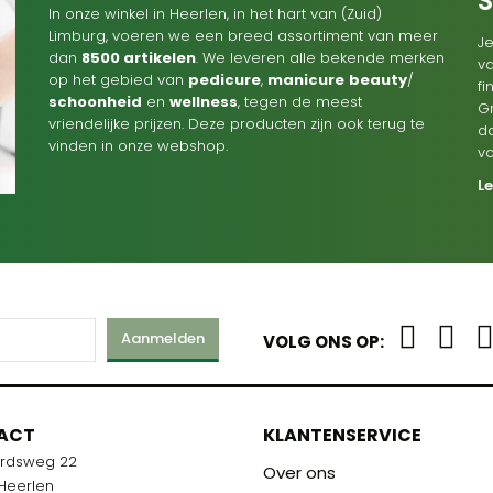
In onze winkel in Heerlen, in het hart van (Zuid)
Limburg, voeren we een breed assortiment van meer
Je
dan
8500 artikelen
. We leveren alle bekende merken
va
op het gebied van
pedicure
,
manicure
beauty
/
f
schoonheid
en
wellness
, tegen de meest
G
vriendelijke prijzen. Deze producten zijn ook terug te
d
vinden in onze webshop.
v
L
Aanmelden
VOLG ONS OP:
M
ACT
KLANTENSERVICE
ardsweg 22
R U KLAAR!
Over ons
 Heerlen