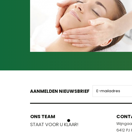
AANMELDEN NIEUWSBRIEF
ONS TEAM
ONS TEA
CONT
Wijnga
!
STAAT VOOR U KLAAR!
STAAT VOO
6412 PJ