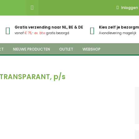
Inloggen
Gratis verzending naar NL, BE & DE
Kies zelf je bezor
vanaf
€ 75,- ex. btw
gratis bezorgd
Avondlevering mogelijk
CT
NIEUWE PRODUCTEN
OUTLET
WEBSHOP
m TRANSPARANT, p/s