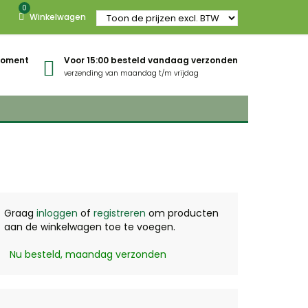
0
Winkelwagen
gmoment
Voor 15:00 besteld vandaag verzonden
verzending van maandag t/m vrijdag
Graag
inloggen
of
registreren
om producten
aan de winkelwagen toe te voegen.
Nu besteld, maandag verzonden