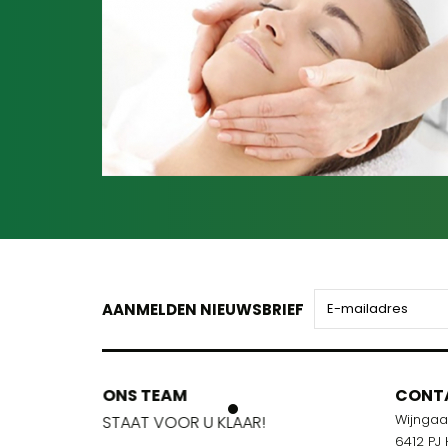
AANMELDEN NIEUWSBRIEF
ONS TEAM
ONS TEA
CONT
Wijnga
!
STAAT VOOR U KLAAR!
STAAT VOO
6412 PJ