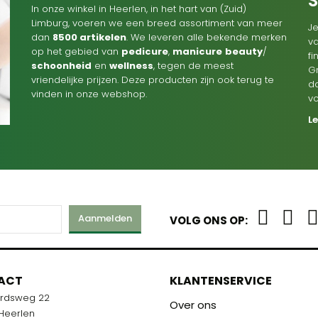
In onze winkel in Heerlen, in het hart van (Zuid)
Limburg, voeren we een breed assortiment van meer
Je
dan
8500 artikelen
. We leveren alle bekende merken
va
op het gebied van
pedicure
,
manicure
beauty
/
f
schoonheid
en
wellness
, tegen de meest
G
vriendelijke prijzen. Deze producten zijn ook terug te
d
vinden in onze webshop.
v
L
Aanmelden
VOLG ONS OP:
M
ACT
KLANTENSERVICE
ardsweg 22
R U KLAAR!
Over ons
 Heerlen