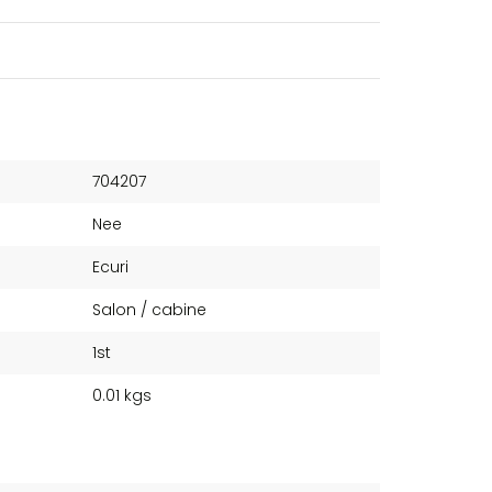
704207
Nee
Ecuri
Salon / cabine
1st
0.01 kgs