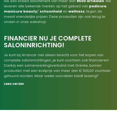
we een breed assortiment van meer dan
8500 artikelen
. We
leveren alle bekende merken op het gebied van
pedicure
,
manicure
beauty
/
schoonheid
en
wellness
, tegen de
meest vriendelijke prijzen. Deze producten zijn ook terug te
vinden in onze webshop.
FINANCIER NU JE COMPLETE
SALONINRICHTING!
Je kunt bij Arrancar niet alleen terecht voor het kopen van
complete saloninrichtingen; je kunt voortaan ook financieren!
Dankzij een samenwerkingsverband met Grenke, kunnen
producten met een kostprijs van meer dan € 500,00 voortaan
gehuurd worden. Maar welke voordelen biedt leasing?
Lees verder