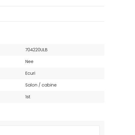
704220ULB
Nee
Ecuri
Salon / cabine
1st