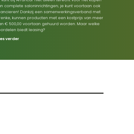
n complete saloninrichtingen; je kunt voortaan ook
inancieren! Dankzij een samenwerkingsverband met
renke, kunnen producten met een kostprijs van meer
an € 500,00 voortaan gehuurd worden. Maar welke
oordelen biedt leasing?
ees verder