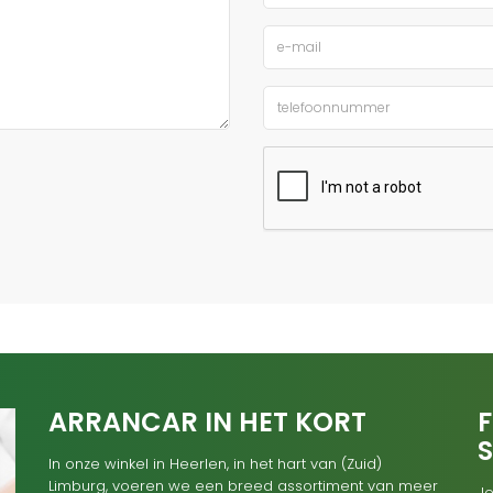
ARRANCAR IN HET KORT
F
In onze winkel in Heerlen, in het hart van (Zuid)
Limburg, voeren we een breed assortiment van meer
Je