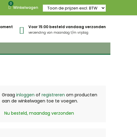
0
Winkelwagen
gmoment
Voor 15:00 besteld vandaag verzonden
verzending van maandag t/m vrijdag
Graag
inloggen
of
registreren
om producten
aan de winkelwagen toe te voegen.
Nu besteld, maandag verzonden