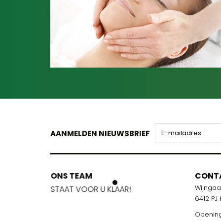
AANMELDEN NIEUWSBRIEF
ONS TEAM
ONS TEA
CONT
Wijnga
!
STAAT VOOR U KLAAR!
STAAT VOO
6412 PJ
Opening