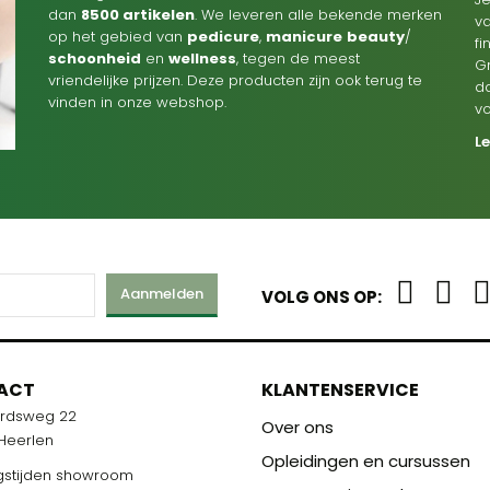
dan
8500 artikelen
. We leveren alle bekende merken
va
op het gebied van
pedicure
,
manicure
beauty
/
f
schoonheid
en
wellness
, tegen de meest
G
vriendelijke prijzen. Deze producten zijn ook terug te
d
vinden in onze webshop.
v
L
Aanmelden
VOLG ONS OP:
M
ACT
KLANTENSERVICE
ardsweg 22
R U KLAAR!
Over ons
 Heerlen
Opleidingen en cursussen
stijden showroom