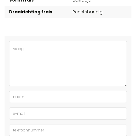
Vorm frais
Bolkopje
Draairichting frais
Rechtshandig