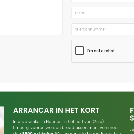
ARRANCAR IN HET KORT
F
In onze winkel in Heerlen, in het hart van (Zuid)
Limburg, voeren we een breed assortiment van meer
Je
dan
8500 artikelen
. We leveren alle bekende merken