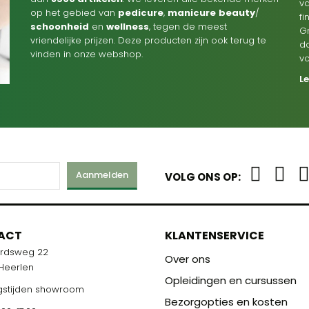
va
op het gebied van
pedicure
,
manicure
beauty
/
f
schoonheid
en
wellness
, tegen de meest
G
vriendelijke prijzen. Deze producten zijn ook terug te
d
vinden in onze webshop.
v
L
Aanmelden
VOLG ONS OP:
ACT
KLANTENSERVICE
ardsweg 22
Over ons
 Heerlen
Opleidingen en cursussen
stijden showroom
Bezorgopties en kosten