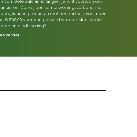
n complete saloninrichtingen; je kunt voortaan ook
inancieren! Dankzij een samenwerkingsverband met
renke, kunnen producten met een kostprijs van meer
an € 500,00 voortaan gehuurd worden. Maar welke
oordelen biedt leasing?
ees verder