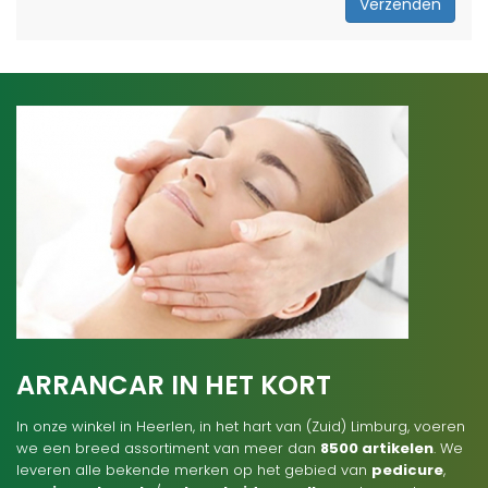
Verzenden
ARRANCAR IN HET KORT
In onze winkel in Heerlen, in het hart van (Zuid) Limburg, voeren
we een breed assortiment van meer dan
8500 artikelen
. We
leveren alle bekende merken op het gebied van
pedicure
,