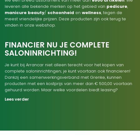
we een breed assortiment van meer dan
8500 artikelen
. We
leveren alle bekende merken op het gebied van
pedicure
,
manicure
beauty
/
schoonheid
en
wellness
, tegen de
meest vriendelijke prijzen. Deze producten zijn ook terug te
vinden in onze webshop.
FINANCIER NU JE COMPLETE
SALONINRICHTING!
Je kunt bij Arrancar niet alleen terecht voor het kopen van
complete saloninrichtingen; je kunt voortaan ook financieren!
Dankzij een samenwerkingsverband met Grenke, kunnen
producten met een kostprijs van meer dan € 500,00 voortaan
gehuurd worden. Maar welke voordelen biedt leasing?
Lees verder