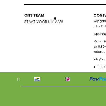
ONS TEAM
ONS TEA
CONT
Wijnga
!
STAAT VOOR U KLAAR!
STAAT VOO
6412 PJ
Opening
Ma-vr 9:
za 9:30
zaterda
info@ar
+31 (0)4