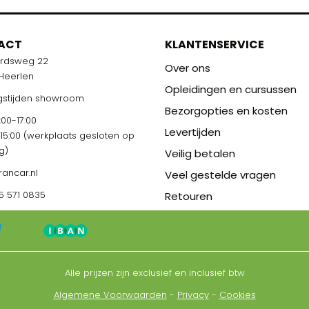
M
ACT
KLANTENSERVICE
ardsweg 22
R U KLAAR!
Over ons
 Heerlen
Opleidingen en cursussen
stijden showroom
Bezorgopties en kosten
00-17:00
Levertijden
-15:00 (werkplaats gesloten op
g)
Veilig betalen
rancar.nl
Veel gestelde vragen
5 571 0835
Retouren
Alle prijzen zijn exclusief en inclusief btw
Algemene Voorwaarden
-
Privacy
-
Cookies