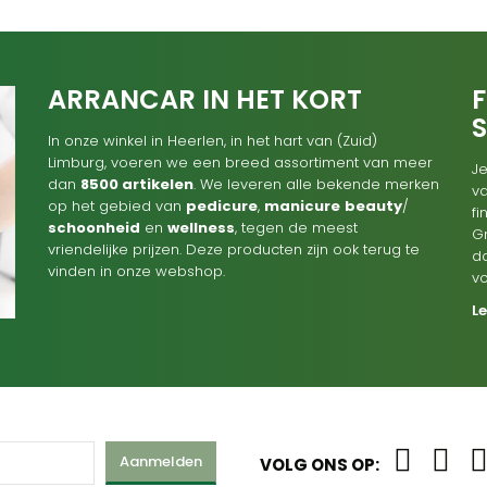
ARRANCAR IN HET KORT
F
In onze winkel in Heerlen, in het hart van (Zuid)
Limburg, voeren we een breed assortiment van meer
Je
dan
8500 artikelen
. We leveren alle bekende merken
va
op het gebied van
pedicure
,
manicure
beauty
/
f
schoonheid
en
wellness
, tegen de meest
G
vriendelijke prijzen. Deze producten zijn ook terug te
d
vinden in onze webshop.
v
L
Aanmelden
VOLG ONS OP: