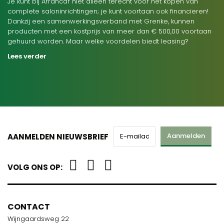
Je kunt bij Arrancar niet alleen terecht voor het kopen van
complete saloninrichtingen; je kunt voortaan ook financieren!
Dankzij een samenwerkingsverband met Grenke, kunnen
producten met een kostprijs van meer dan € 500,00 voortaan
gehuurd worden. Maar welke voordelen biedt leasing?
Lees verder
Aanmelden
AANMELDEN NIEUWSBRIEF
VOLG ONS OP:
CONTACT
Wijngaardsweg 22