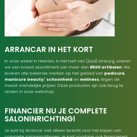
ARRANCAR IN HET KORT
In onze winkel in Heerlen, in het hart van (Zuid) Limburg, voeren
we een breed assortiment van meer dan
8500 artikelen
. We
leveren alle bekende merken op het gebied van
pedicure
,
manicure
beauty
/
schoonheid
en
wellness
, tegen de
meest vriendelijke prijzen. Deze producten zijn ook terug te
vinden in onze webshop.
FINANCIER NU JE COMPLETE
SALONINRICHTING!
Je kunt bij Arrancar niet alleen terecht voor het kopen van
complete saloninrichtingen; je kunt voortaan ook financieren!