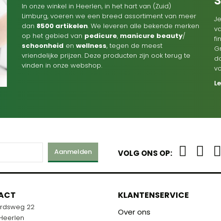
In onze winkel in Heerlen, in het hart van (Zuid)
Limburg, voeren we een breed assortiment van meer
Je
dan
8500 artikelen
. We leveren alle bekende merken
va
op het gebied van
pedicure
,
manicure
beauty
/
f
schoonheid
en
wellness
, tegen de meest
G
vriendelijke prijzen. Deze producten zijn ook terug te
d
vinden in onze webshop.
v
L
Aanmelden
VOLG ONS OP:
M
ACT
KLANTENSERVICE
ardsweg 22
R U KLAAR!
Over ons
 Heerlen