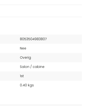
8053504983807
Nee
Overig
Salon / cabine
1st
0.40 kgs