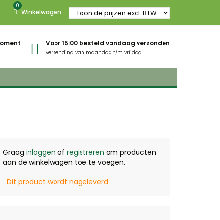
0
Winkelwagen
gmoment
Voor 15:00 besteld vandaag verzonden
verzending van maandag t/m vrijdag
Graag
inloggen
of
registreren
om producten
aan de winkelwagen toe te voegen.
Dit product wordt nageleverd