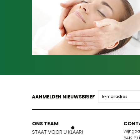
AANMELDEN NIEUWSBRIEF
ONS TEAM
ONS TEA
CONT
Wijnga
!
STAAT VOOR U KLAAR!
STAAT VOO
6412 PJ