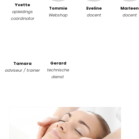
Yvette
Tommie
Eveline
Marleen
opleidings
Webshop
docent
docent
coördinator
Gerard
Tamara
technische
adviseur / trainer
dienst