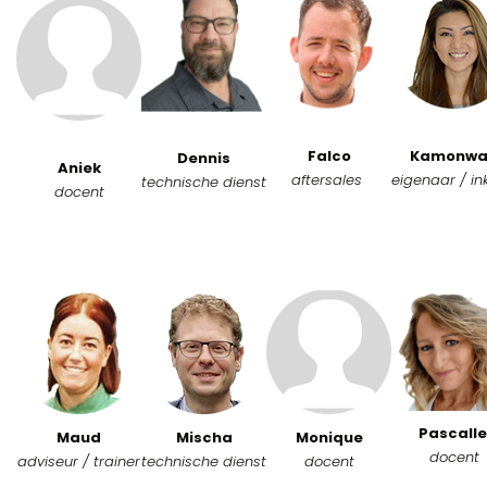
Falco
Kamonwa
Dennis
Aniek
aftersales
eigenaar / in
technische dienst
docent
Pascall
Maud
Mischa
Monique
docent
adviseur / trainer
technische dienst
docent