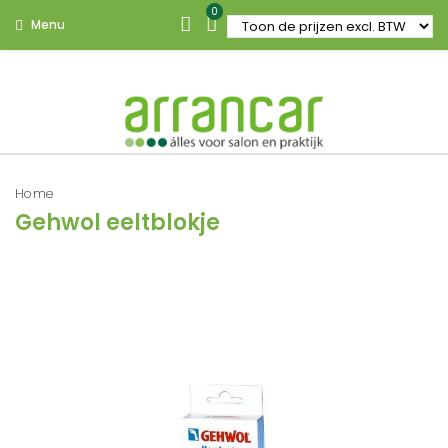
0
Menu
Home
Gehwol eeltblokje