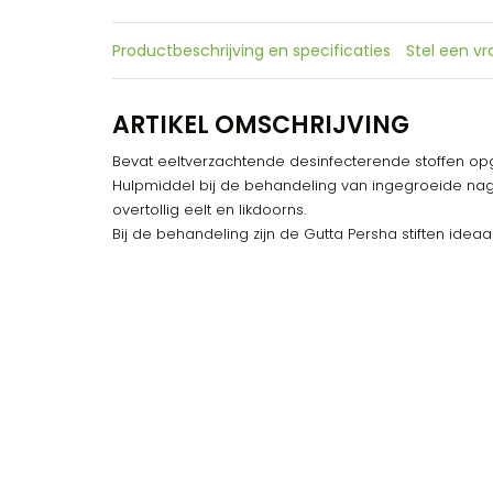
Productbeschrijving en specificaties
Stel een v
ARTIKEL OMSCHRIJVING
Bevat eeltverzachtende desinfecterende stoffen opge
Hulpmiddel bij de behandeling van ingegroeide nage
overtollig eelt en likdoorns.
Bij de behandeling zijn de
Gutta Persha
stiften ideaal