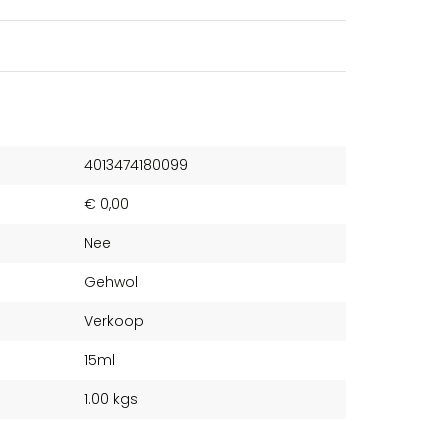
4013474180099
€ 0,00
Nee
Gehwol
Verkoop
15ml
1.00 kgs