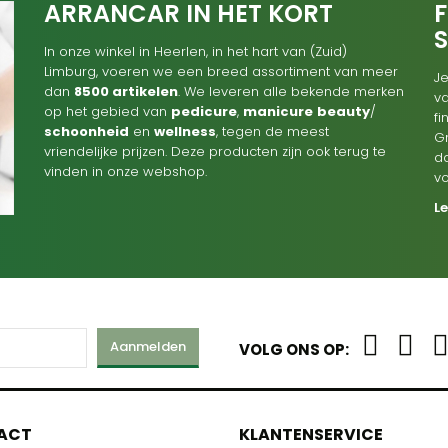
ARRANCAR IN HET KORT
F
In onze winkel in Heerlen, in het hart van (Zuid)
Limburg, voeren we een breed assortiment van meer
Je
dan
8500 artikelen
. We leveren alle bekende merken
va
op het gebied van
pedicure
,
manicure
beauty
/
f
schoonheid
en
wellness
, tegen de meest
G
vriendelijke prijzen. Deze producten zijn ook terug te
d
vinden in onze webshop.
v
L
Aanmelden
VOLG ONS OP:
M
ACT
KLANTENSERVICE