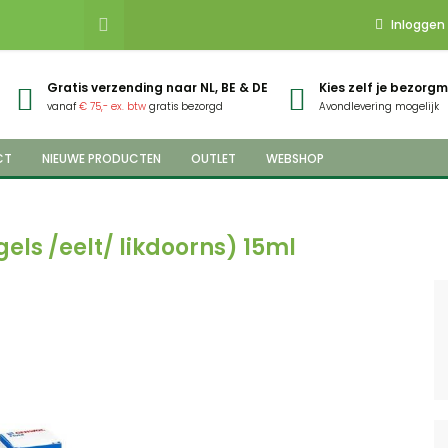
Inloggen
Gratis verzending naar NL, BE & DE
Kies zelf je bezor
vanaf
€ 75,- ex. btw
gratis bezorgd
Avondlevering mogelijk
CT
NIEUWE PRODUCTEN
OUTLET
WEBSHOP
els /eelt/ likdoorns) 15ml