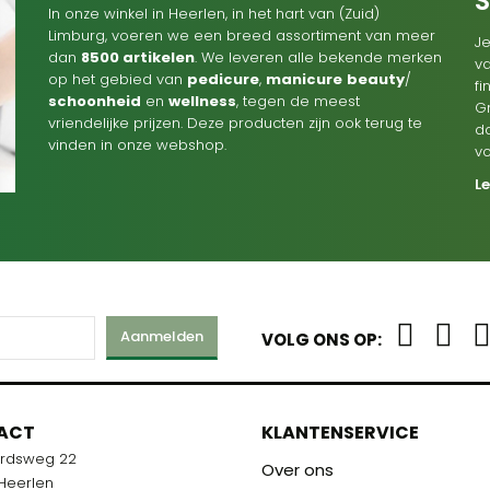
In onze winkel in Heerlen, in het hart van (Zuid)
Limburg, voeren we een breed assortiment van meer
Je
dan
8500 artikelen
. We leveren alle bekende merken
va
op het gebied van
pedicure
,
manicure
beauty
/
f
schoonheid
en
wellness
, tegen de meest
G
vriendelijke prijzen. Deze producten zijn ook terug te
d
vinden in onze webshop.
v
L
Aanmelden
VOLG ONS OP:
M
ACT
KLANTENSERVICE
ardsweg 22
R U KLAAR!
Over ons
 Heerlen