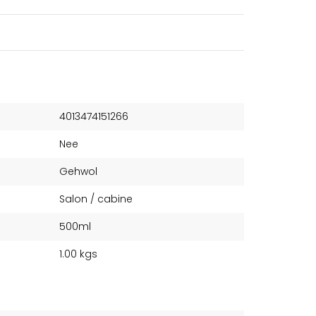
4013474151266
Nee
Gehwol
Salon / cabine
500ml
1.00 kgs