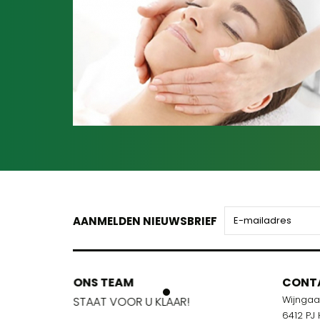
AANMELDEN NIEUWSBRIEF
ONS TEAM
ONS TEA
CONT
Wijnga
!
STAAT VOOR U KLAAR!
STAAT VOO
6412 PJ