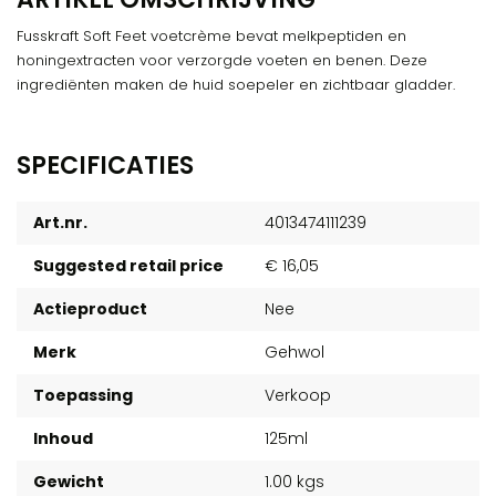
Fusskraft Soft Feet voetcrème bevat melkpeptiden en
honingextracten voor verzorgde voeten en benen. Deze
ingrediënten maken de huid soepeler en zichtbaar gladder.
SPECIFICATIES
Art.nr.
4013474111239
Suggested retail price
€ 16,05
Actieproduct
Nee
Merk
Gehwol
Toepassing
Verkoop
Inhoud
125ml
Gewicht
1.00 kgs