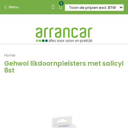
0
Menu
Home
Gehwol likdoornpleisters met salicyl
8st